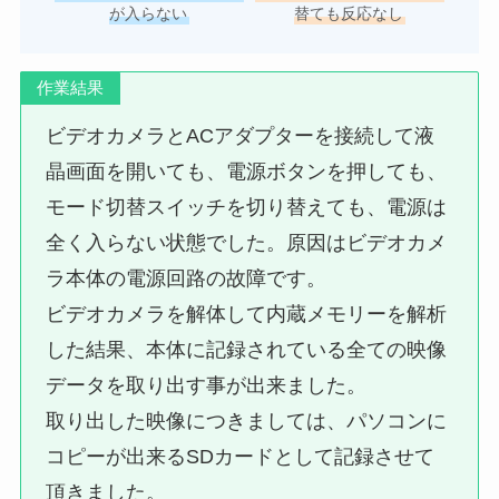
が入らない
替ても反応なし
作業結果
ビデオカメラとACアダプターを接続して液
晶画面を開いても、電源ボタンを押しても、
モード切替スイッチを切り替えても、電源は
全く入らない状態でした。原因はビデオカメ
ラ本体の電源回路の故障です。
ビデオカメラを解体して内蔵メモリーを解析
した結果、本体に記録されている全ての映像
データを取り出す事が出来ました。
取り出した映像につきましては、パソコンに
コピーが出来るSDカードとして記録させて
頂きました。