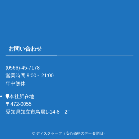
お問い合わせ
(0566)-45-7178
営業時間 9:00～21:00
年中無休
本社所在地
〒472-0055
愛知県知立市鳥居1-14-8 2F
©
ディスクセーフ（安心価格のデータ復旧）