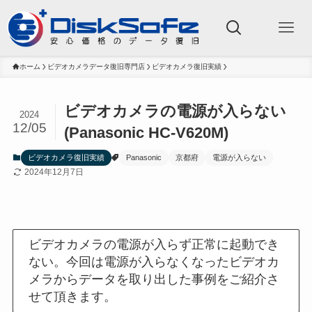
ホーム
ビデオカメラデータ復旧専門店
ビデオカメラ復旧実績
ビデオカメラの電源が入らない
2024
12/05
(Panasonic HC-V620M)
ビデオカメラ復旧実績
Panasonic
京都府
電源が入らない
2024年12月7日
ビデオカメラの電源が入らず正常に起動でき
ない。今回は電源が入らなくなったビデオカ
メラからデータを取り出した事例をご紹介さ
せて頂きます。