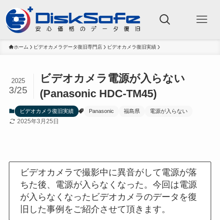
ホーム
ビデオカメラデータ復旧専門店
ビデオカメラ復旧実績
ビデオカメラ電源が入らない
2025
3/25
(Panasonic HDC-TM45)
ビデオカメラ復旧実績
Panasonic
福島県
電源が入らない
2025年3月25日
ビデオカメラで撮影中に異音がして電源が落
ちた後、電源が入らなくなった。今回は電源
が入らなくなったビデオカメラのデータを復
旧した事例をご紹介させて頂きます。