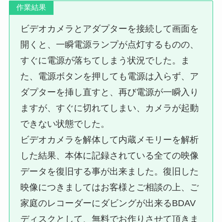
作業結果
ビデオカメラとアダプターを接続して画面を
開くと、一瞬電源ランプが点灯するものの、
すぐに電源が落ちてしまう状況でした。ま
た、電源ボタンを押しても電源は入らず、ア
ダプターを挿し直すと、再び電源が一瞬入り
ますが、すぐに切れてしまい、カメラが起動
できない状態でした。
ビデオカメラを解体して内蔵メモリーを解析
した結果、本体に記録されている全ての映像
データを復旧する事が出来ました。復旧した
映像につきましてはお客様とご相談の上、ご
家庭のレコーダーにダビングが出来るBDAV
ディスクとして、無料でお作りさせて頂きま