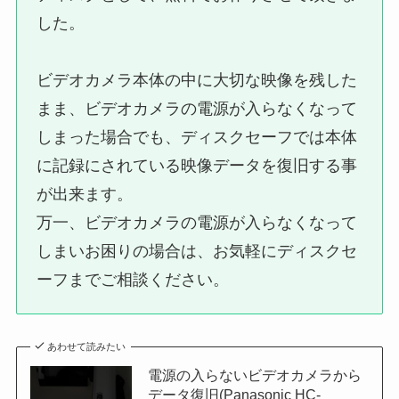
した。
ビデオカメラ本体の中に大切な映像を残した
まま、ビデオカメラの電源が入らなくなって
しまった場合でも、ディスクセーフでは本体
に記録にされている映像データを復旧する事
が出来ます。
万一、ビデオカメラの電源が入らなくなって
しまいお困りの場合は、お気軽にディスクセ
ーフまでご相談ください。
あわせて読みたい
電源の入らないビデオカメラから
データ復旧(Panasonic HC-