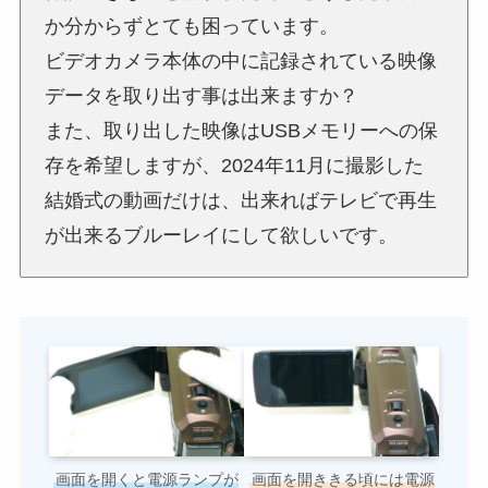
か分からずとても困っています。
ビデオカメラ本体の中に記録されている映像
データを取り出す事は出来ますか？
また、取り出した映像はUSBメモリーへの保
存を希望しますが、2024年11月に撮影した
結婚式の動画だけは、出来ればテレビで再生
が出来るブルーレイにして欲しいです。
画面を開くと電源ランプが
画面を開ききる頃には電源