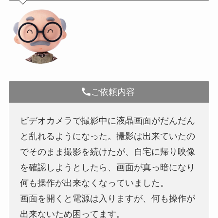
ご依頼内容
ビデオカメラで撮影中に液晶画面がだんだん
と乱れるようになった。撮影は出来ていたの
でそのまま撮影を続けたが、自宅に帰り映像
を確認しようとしたら、画面が真っ暗になり
何も操作が出来なくなっていました。
画面を開くと電源は入りますが、何も操作が
出来ないため困ってます。