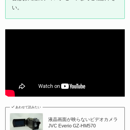
い。
あわせて読みたい
液晶画面が映らないビデオカメラ
JVC Everio GZ-HM570