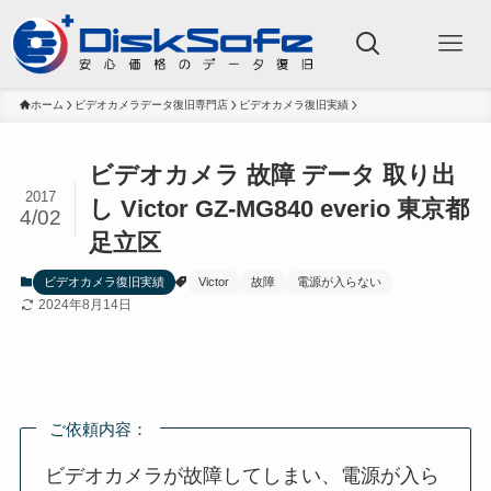
ホーム
ビデオカメラデータ復旧専門店
ビデオカメラ復旧実績
ビデオカメラ 故障 データ 取り出
2017
し Victor GZ-MG840 everio 東京都
4/02
足立区
ビデオカメラ復旧実績
Victor
故障
電源が入らない
2024年8月14日
ご依頼内容
：
ビデオカメラが故障してしまい、電源が入ら