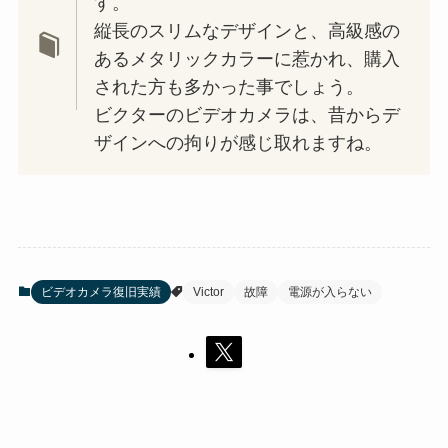
す。
縦長のスリムなデザインと、高級感の
あるメタリックカラーに惹かれ、購入
された方も多かった事でしょう。
ビクターのビデオカメラは、昔からデ
ザインへの拘りが感じ取れますね。
ビデオカメラ復旧実績
Victor
故障
電源が入らない