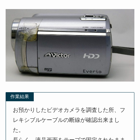
作業結果
お預かりしたビデオカメラを調査した所、フ
レキシブルケーブルの断線が確認出来まし
た。
長らく、液晶画面をテープで固定されたまま