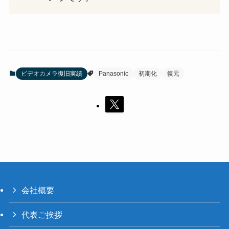
ビデオカメラ復旧実績
Panasonic
初期化
復元
会社概要
代表ご挨拶