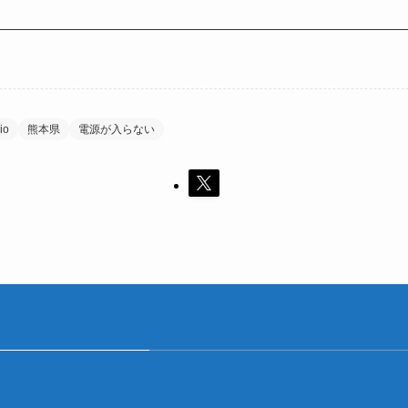
io
熊本県
電源が入らない