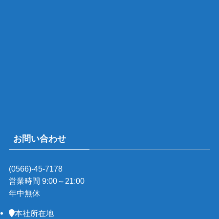
お問い合わせ
(0566)-45-7178
営業時間 9:00～21:00
年中無休
本社所在地