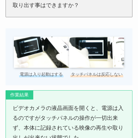
取り出す事はできますか？
電源は入り起動はする
タッチパネルは反応しない
作業結果
ビデオカメラの液晶画面を開くと、電源は入
るのですがタッチパネルの操作が一切出来
ず、本体に記録されている映像の再生や取り
出しが出来ない状態でした。