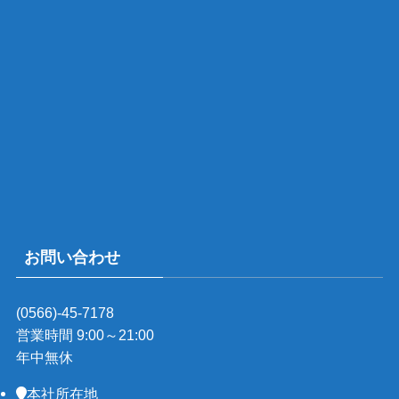
お問い合わせ
(0566)-45-7178
営業時間 9:00～21:00
年中無休
本社所在地