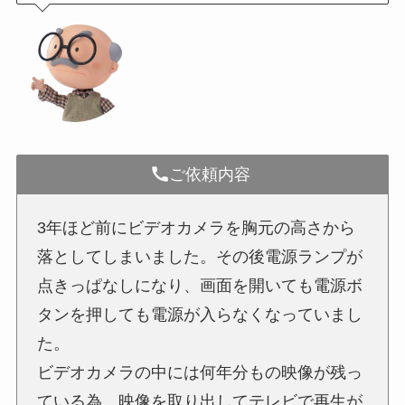
ご依頼内容
3年ほど前にビデオカメラを胸元の高さから
落としてしまいました。その後電源ランプが
点きっぱなしになり、画面を開いても電源ボ
タンを押しても電源が入らなくなっていまし
た。
ビデオカメラの中には何年分もの映像が残っ
ている為、映像を取り出してテレビで再生が