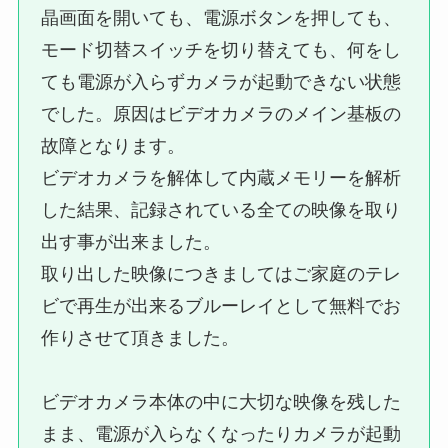
晶画面を開いても、電源ボタンを押しても、
モード切替スイッチを切り替えても、何をし
ても電源が入らずカメラが起動できない状態
でした。原因はビデオカメラのメイン基板の
故障となります。
ビデオカメラを解体して内蔵メモリーを解析
した結果、記録されている全ての映像を取り
出す事が出来ました。
取り出した映像につきましてはご家庭のテレ
ビで再生が出来るブルーレイとして無料でお
作りさせて頂きました。
ビデオカメラ本体の中に大切な映像を残した
まま、電源が入らなくなったりカメラが起動