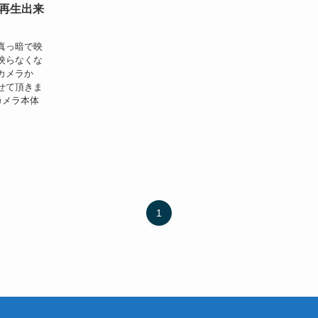
再生出来
真っ暗で映
映らなくな
カメラか
せて頂きま
カメラ本体
1