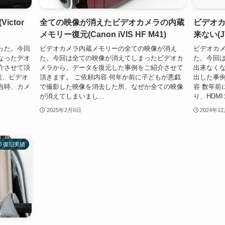
ctor
全ての映像が消えたビデオカメラの内蔵
ビデオ
メモリー復元(Canon iVIS HF M41)
来ない(JV
った。今回
ビデオカメラ内蔵メモリーの全ての映像が消え
ビデオカ
なったデオ
た。今回は全ての映像が消えてしまったビデオカ
た。今回
介させて頂
メラから、データを復元した事例をご紹介させて
出来なく
然、ビデオ
頂きます。 ご依頼内容 何年か前に子どもが悪戯
出した事例
当時、カメ
で撮影した映像を消去した所、なぜか全ての映像
容 数年前
が消えてしまいまし...
り、HDMI
2025年2月6日
2024年1
ラ復旧実績