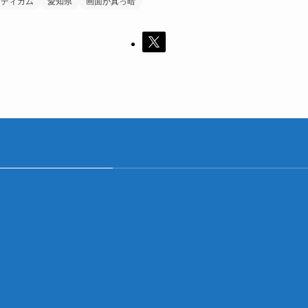
ンディカム
愛知県
画面が真っ暗