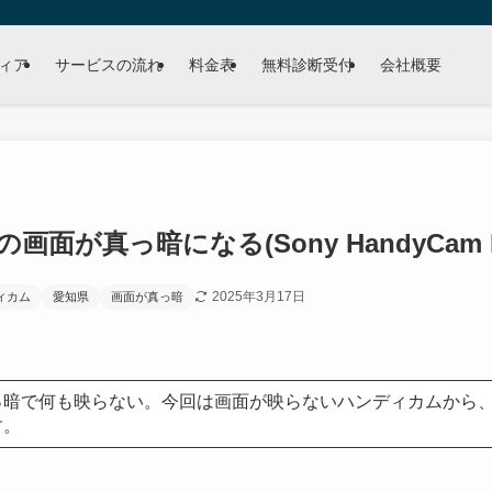
ィア
サービスの流れ
料金表
無料診断受付
会社概要
面が真っ暗になる(Sony HandyCam HD
2025年3月17日
ディカム
愛知県
画面が真っ暗
っ暗で何も映らない。今回は画面が映らないハンディカムから
す。